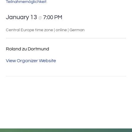
Teilnahmemöglichkeit
.
January 13
7:00 PM
@
Central Europe time zone | online | German
Roland zu Dortmund
View Organizer Website
Event
«
25 Jahre
Curious about your
Navigation
Ahnenforscher
German Russian roots?
Stammtisch Unna
»